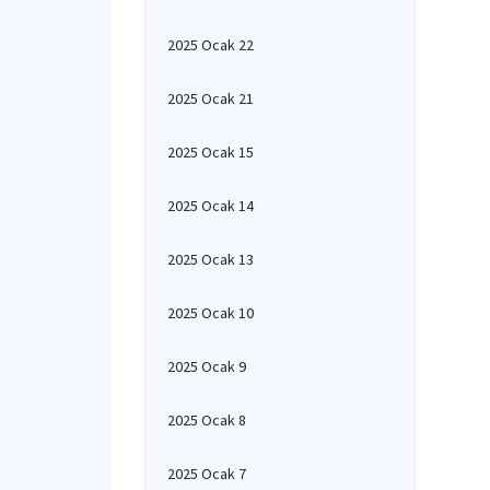
2025 Ocak 22
2025 Ocak 21
2025 Ocak 15
2025 Ocak 14
2025 Ocak 13
2025 Ocak 10
2025 Ocak 9
2025 Ocak 8
2025 Ocak 7