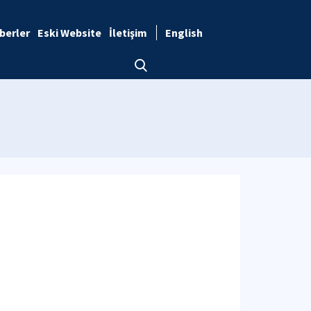
berler
Eski Website
İletişim
English