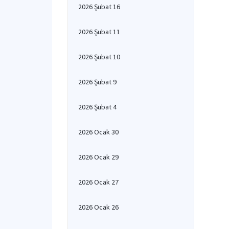
2026 Şubat 16
2026 Şubat 11
2026 Şubat 10
2026 Şubat 9
2026 Şubat 4
2026 Ocak 30
2026 Ocak 29
2026 Ocak 27
2026 Ocak 26