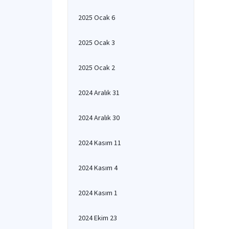
2025 Ocak 6
2025 Ocak 3
2025 Ocak 2
2024 Aralık 31
2024 Aralık 30
2024 Kasım 11
2024 Kasım 4
2024 Kasım 1
2024 Ekim 23