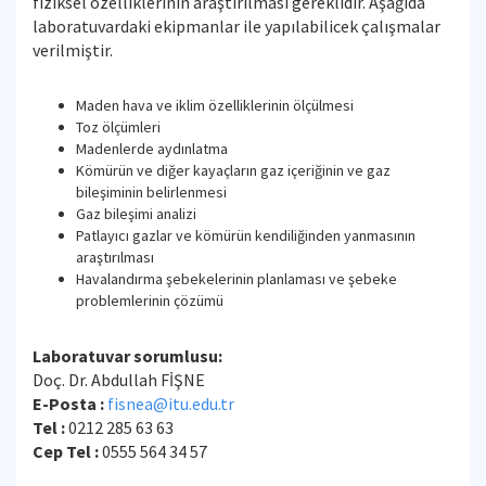
fiziksel özelliklerinin araştırılması gereklidir. Aşağıda
laboratuvardaki ekipmanlar ile yapılabilicek çalışmalar
verilmiştir.
Maden hava ve iklim özelliklerinin ölçülmesi
Toz ölçümleri
Madenlerde aydınlatma
Kömürün ve diğer kayaçların gaz içeriğinin ve gaz
bileşiminin belirlenmesi
Gaz bileşimi analizi
Patlayıcı gazlar ve kömürün kendiliğinden yanmasının
araştırılması
Havalandırma şebekelerinin planlaması ve şebeke
problemlerinin çözümü
Laboratuvar sorumlusu:
Doç. Dr. Abdullah FİŞNE
E-Posta :
fisnea@itu.edu.tr
Tel :
0212 285 63 63
Cep Tel :
0555 564 34 57