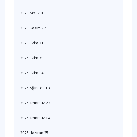
2025 Aralık 8
2025 Kasım 27
2025 Ekim 31
2025 Ekim 30
2025 Ekim 14
2025 Ağustos 13
2025 Temmuz 22
2025 Temmuz 14
2025 Haziran 25