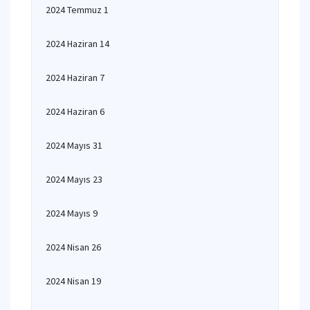
2024 Temmuz 1
2024 Haziran 14
2024 Haziran 7
2024 Haziran 6
2024 Mayıs 31
2024 Mayıs 23
2024 Mayıs 9
2024 Nisan 26
2024 Nisan 19