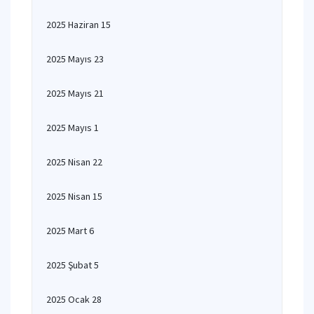
2025 Haziran 15
2025 Mayıs 23
2025 Mayıs 21
2025 Mayıs 1
2025 Nisan 22
2025 Nisan 15
2025 Mart 6
2025 Şubat 5
2025 Ocak 28