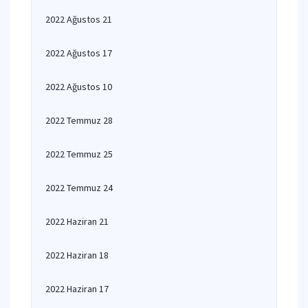
2022 Ağustos 21
2022 Ağustos 17
2022 Ağustos 10
2022 Temmuz 28
2022 Temmuz 25
2022 Temmuz 24
2022 Haziran 21
2022 Haziran 18
2022 Haziran 17