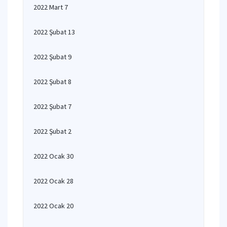
2022 Mart 7
2022 Şubat 13
2022 Şubat 9
2022 Şubat 8
2022 Şubat 7
2022 Şubat 2
2022 Ocak 30
2022 Ocak 28
2022 Ocak 20