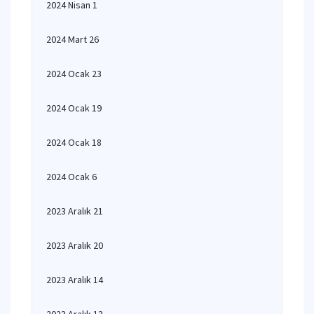
2024 Nisan 1
2024 Mart 26
2024 Ocak 23
2024 Ocak 19
2024 Ocak 18
2024 Ocak 6
2023 Aralık 21
2023 Aralık 20
2023 Aralık 14