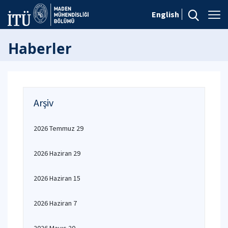
English
Haberler
Arşiv
2026 Temmuz 29
2026 Haziran 29
2026 Haziran 15
2026 Haziran 7