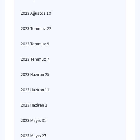
2023 Ağustos 10
2023 Temmuz 22
2023 Temmuz 9
2023 Temmuz 7
2023 Haziran 25
2023 Haziran 11
2023 Haziran 2
2023 Mayıs 31
2023 Mayıs 27