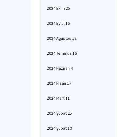
2024 Ekim 25
2024 Eylül 16
2024 Ağustos 12
2024 Temmuz 16
2024 Haziran 4
2024 Nisan 17
2024 Mart 11
2024 Şubat 25
2024 Şubat 10