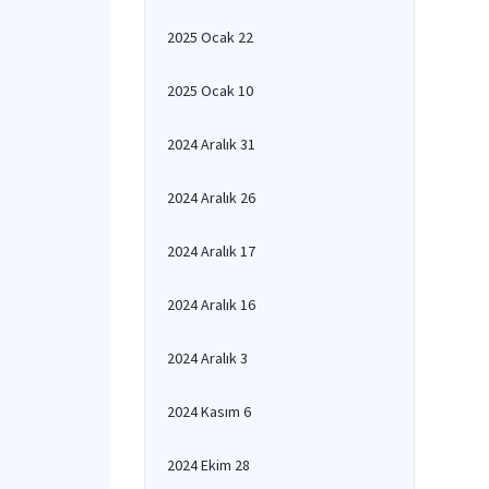
2025 Ocak 22
2025 Ocak 10
2024 Aralık 31
2024 Aralık 26
2024 Aralık 17
2024 Aralık 16
2024 Aralık 3
2024 Kasım 6
2024 Ekim 28