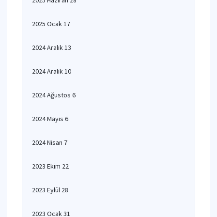
2025 Haziran 28
2025 Ocak 17
2024 Aralık 13
2024 Aralık 10
2024 Ağustos 6
2024 Mayıs 6
2024 Nisan 7
2023 Ekim 22
2023 Eylül 28
2023 Ocak 31