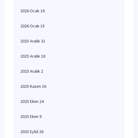
2026 Ocak 16
2026 Ocak 15
2025 Aralık 31
2025 Aralık 16
2025 Aralık 2
2025 Kasım 16
2025 Ekim 24
2025 Ekim 9
2025 Eylül 26