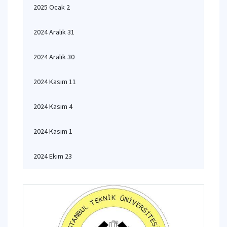
2025 Ocak 2
2024 Aralık 31
2024 Aralık 30
2024 Kasım 11
2024 Kasım 4
2024 Kasım 1
2024 Ekim 23